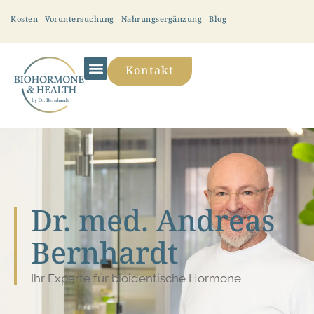
Kosten
Voruntersuchung
Nahrungsergänzung
Blog
Kontakt
Dr. med. Andreas
Bernhardt
Ihr Experte für bioidentische Hormone