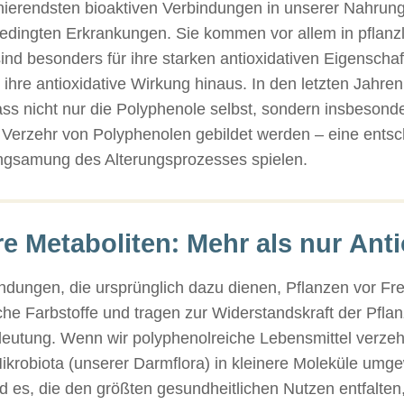
nierendsten bioaktiven Verbindungen in unserer Nahrung
sbedingten Erkrankungen. Sie kommen vor allem in pflanz
nd besonders für ihre starken antioxidativen Eigenscha
 ihre antioxidative Wirkung hinaus. In den letzten Jahren
 nicht nur die Polyphenole selbst, sondern insbesonder
 Verzehr von Polyphenolen gebildet werden – eine entsc
ngsamung des Alterungsprozesses spielen.
e Metaboliten: Mehr als nur Ant
indungen, die ursprünglich dazu dienen, Pflanzen vor F
liche Farbstoffe und tragen zur Widerstandskraft der Pf
edeutung. Wenn wir polyphenolreiche Lebensmittel verz
Mikrobiota (unserer Darmflora) in kleinere Moleküle um
nd es, die den größten gesundheitlichen Nutzen entfalte