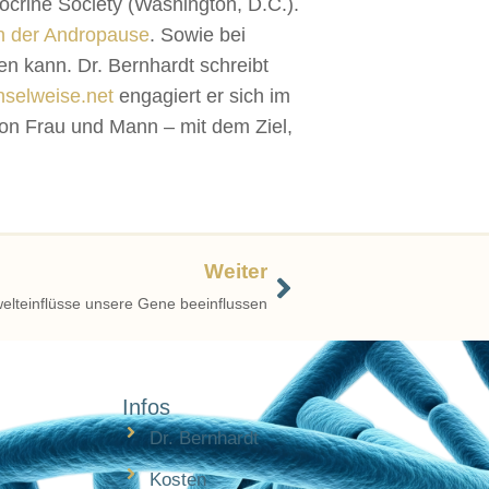
crine Society (Washington, D.C.).
n der Andropause
. Sowie bei
en kann. Dr. Bernhardt schreibt
selweise.net
engagiert er sich im
n Frau und Mann – mit dem Ziel,
Weiter
elteinflüsse unsere Gene beeinflussen
Infos
Dr. Bernhardt
Kosten