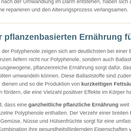
e nach der Umwandlung im Darm entstehen, haben sich a
ene reparieren und den Alterungsprozess verlangsamen.
r pflanzenbasierten Ernährung f
 der Polyphenole zeigen sich am deutlichsten bei einer 
anzen liefern nicht nur Polyphenole, sondern auch Ballast
 ausgewogene, pflanzenreiche Ernährung sorgt dafür, da
oliten umwandeln können. Diese Ballaststoffe sind zudem
 dienen und so die Produktion von
kurzkettigen Fettsä
ördern, die eine Vielzahl positiver Effekte im Körper h
d, dass eine
ganzheitliche pflanzliche Ernährung
weit 
zelne Polyphenole enthalten. Der Verzehr einer breiten P
 Gemüse, Nüsse und Hülsenfrüchte sorgt für eine umfas
 Kombination ihre gesundheitsfördernden Eigenschaften v