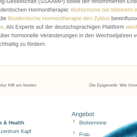
ging-Gesellschaft (SSAAMP) sowie der renommierten Endo
oidentischen Hormontherapie:
Biohormone bei Männern i
 die
Bioidentische Hormontherapie den Zyklus
beeinfluss
ne
. Als Experte auf der deutschsprachigen Plattform
wech
ber hormonelle Veränderungen in den Wechseljahren vo
hhaltig zu fördern.
tur hilft am besten
Die Epigenetik: Wie Umw
Angebot
 & Health
Biohormone
szentrum Kapf
Frau