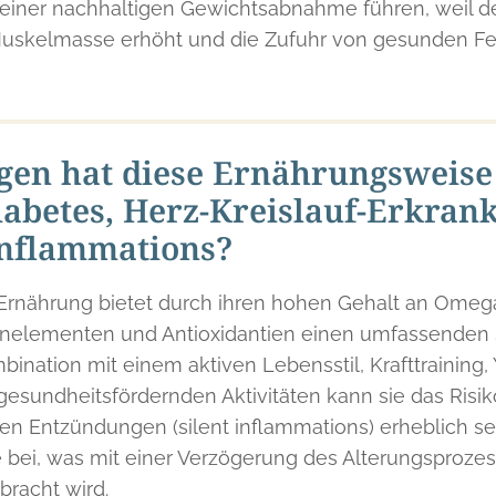
einer nachhaltigen Gewichtsabnahme führen, weil de
Muskelmasse erhöht und die Zufuhr von gesunden Fet
en hat diese Ernährungsweise 
iabetes, Herz-Kreislauf-Erkran
inflammations?
e Ernährung bietet durch ihren hohen Gehalt an Ome
renelementen und Antioxidantien einen umfassenden 
ination mit einem aktiven Lebensstil, Krafttraining
esundheitsfördernden Aktivitäten kann sie das Risik
len Entzündungen (silent inflammations) erheblich s
 bei, was mit einer Verzögerung des Alterungsproze
racht wird.