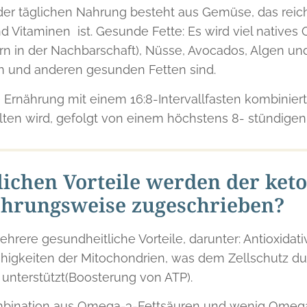
r täglichen Nahrung besteht aus Gemüse, das reich 
d Vitaminen ist. Gesunde Fette: Es wird viel natives Ol
in der Nachbarschaft), Nüsse, Avocados, Algen und 
n und anderen gesunden Fetten sind.
ie Ernährung mit einem 16:8-Intervallfasten kombiniert
ten wird, gefolgt von einem höchstens 8- stündigen
ichen Vorteile werden der keto
hrungsweise zugeschrieben?
rere gesundheitliche Vorteile, darunter: Antioxidativ
Fähigkeiten der Mitochondrien, was dem Zellschutz d
 unterstützt(Boosterung von ATP).
ination aus Omega-3-Fettsäuren und wenig Omega-