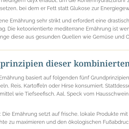
t niedrigem Glyx erlaubt, um die Kohlenhydratzufuhr
setzen, bei dem er Fett statt Glukose zur Energieg
ene Ernährung sehr strikt und erfordert eine drastis
ag. Die ketoorientierte mediterrane Ernährung ist we
ange diese aus gesunden Quellen wie Gemüse und O
tprinzipien dieser kombiniert
Ernährung basiert auf folgenden fünf Grundprinzipie
ln, Reis, Kartoffeln oder Hirse konsumiert. Stattdes
mittel wie Tiefseefisch, Aal, Speck vom Hausschwein
: Die Ernährung setzt auf frische, lokale Produkte m
ichte zu maximieren und den ökologischen Fußabdruc