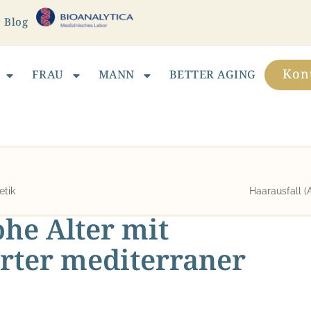
Blog
Kon
FRAU
MANN
BETTER AGING
etik
Haarausfall (
hohe Alter mit
erter mediterraner